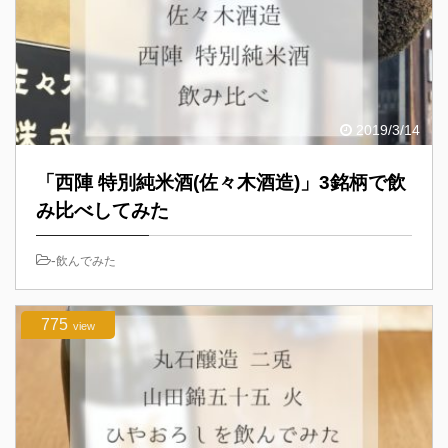
2019/3/14
「西陣 特別純米酒(佐々木酒造)」3銘柄で飲
み比べしてみた
-
飲んでみた
775
view