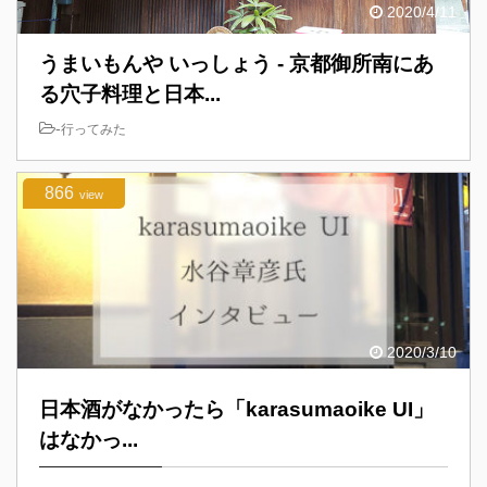
2020/4/11
うまいもんや いっしょう - 京都御所南にあ
る穴子料理と日本...
-
行ってみた
866
view
2020/3/10
日本酒がなかったら「karasumaoike UI」
はなかっ...