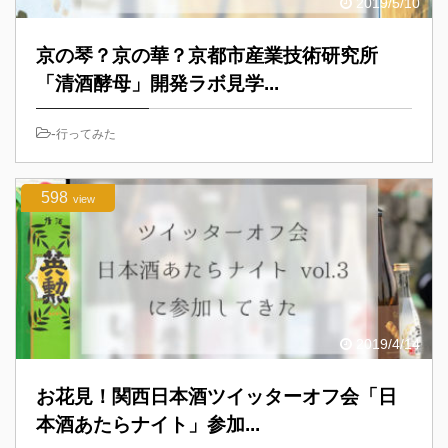
2019/5/10
京の琴？京の華？京都市産業技術研究所
「清酒酵母」開発ラボ見学...
-
行ってみた
598
view
2019/4/14
お花見！関西日本酒ツイッターオフ会「日
本酒あたらナイト」参加...