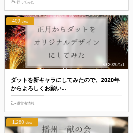
-
行ってみた
409
view
2020/1/1
ダットを新キャラにしてみたので、2020年
からよろしくお願い...
-
運営者情報
1,280
view