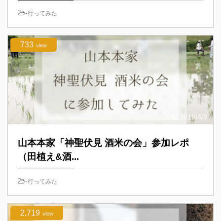
-
行ってみた
733
view
2019/4/3
山本本家「神聖伏見 酒米の会」参加レポ
（田植え&酒...
-
行ってみた
2,719
view