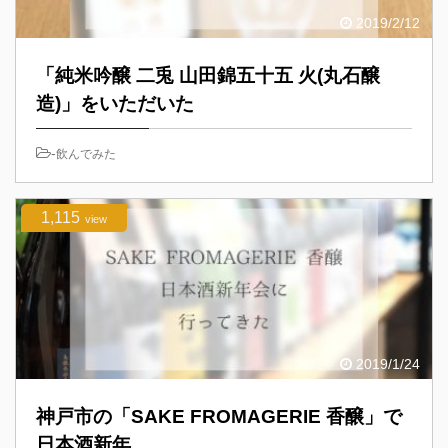
2019/2/12
「純米吟醸 二兎 山田錦五十五 火(丸石醸
造)」をいただいた
-
飲んでみた
1,115
view
2019/1/24
神戸市の「SAKE FROMAGERIE 香醸」で
日本酒新年...