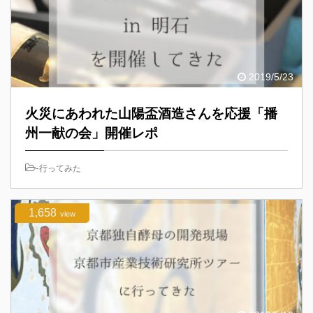
2019/5/23
火災にあわれた山陽盃酒造さんを応援「播
州一献の会」開催レポ
-
行ってみた
1,658
view