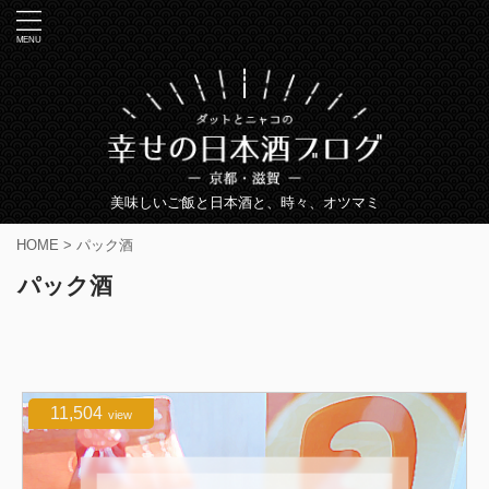
美味しいご飯と日本酒と、時々、オツマミ
HOME
>
パック酒
パック酒
11,504
view