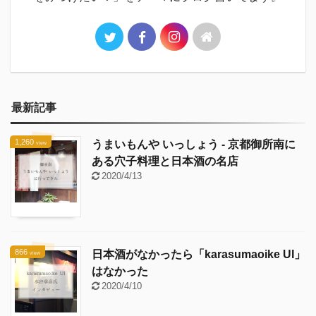
最新記事
1,260
うまいもんや いっしょう - 京都御所南に
view
ある穴子料理と日本酒の名店
2020/4/13
866
日本酒がなかったら「karasumaoike UI」
view
はなかった
2020/4/10