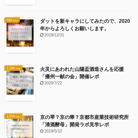
409
ダットを新キャラにしてみたので、2020
view
年からよろしくお願いします。
2019/12/31
1,280
火災にあわれた山陽盃酒造さんを応援
view
「播州一献の会」開催レポ
2020/7/22
1,658
京の琴？京の華？京都市産業技術研究所
view
「清酒酵母」開発ラボ見学レポ
2019/5/10