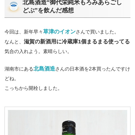
北島酒造“御代栄純米もろみあらごし
どぶ”を飲んだ感想
草津のイオン
今回は、新年早々
さんで買いました。
滋賀の新酒用に冷蔵庫1個まるまる使ってる
なんと、
気合の入れよう。素晴らしい。
北島酒造
湖南市にある
さんの日本酒を2本買ったんですけ
どね。
こっちから開栓しました。