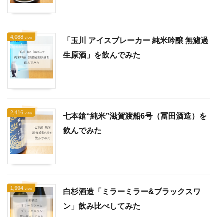
4,088
view
「玉川 アイスブレーカー 純米吟醸 無濾過
生原酒」を飲んでみた
2,416
view
七本鎗“純米”滋賀渡船6号（冨田酒造）を
飲んでみた
1,994
view
白杉酒造「ミラーミラー&ブラックスワ
ン」飲み比べしてみた