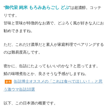
御代栄 純米 もろみあらごし どぶ
“
”は超濃醇。コッテ
リです。
甘味と苦味が特徴的なお酒で、どぶろく風が好きな人にお
勧めできますね。
ただ、これだけ濃厚だと素人が家庭料理でペアリングする
のは難易度高しです。
密かに、缶詰にたよってもいいのかな？と思ってます。
鯖の味噌煮缶とか、良さそうな予感がしますね。
缶詰博士オススメの「これは食べてほしい！」と思
参考
う激ウマ缶詰10選
以下、この日本酒の概要です。