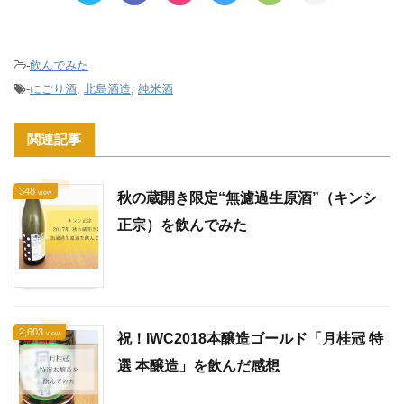
-
飲んでみた
-
にごり酒
,
北島酒造
,
純米酒
関連記事
348
view
秋の蔵開き限定“無濾過生原酒”（キンシ
正宗）を飲んでみた
2,603
view
祝！IWC2018本醸造ゴールド「月桂冠 特
選 本醸造」を飲んだ感想