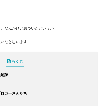
。
ど、なんかひと息ついたというか。
たいなと思います。
もくじ
の足跡
？
ブロガーさんたち