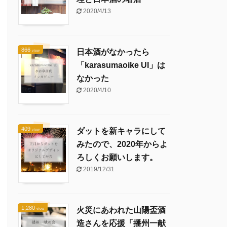
2020/4/13
866
日本酒がなかったら
view
「karasumaoike UI」は
なかった
2020/4/10
409
ダットを新キャラにして
view
みたので、2020年からよ
ろしくお願いします。
2019/12/31
1,280
火災にあわれた山陽盃酒
view
造さんを応援「播州一献