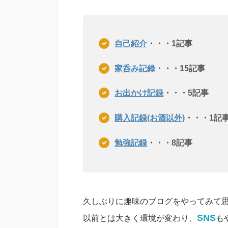
自己紹介
・・・1記事
家呑み記録
・・・15記事
お出かけ記録
・・・5記事
購入記録(お酒以外)
・・・1記
勉強記録
・・・8記事
久しぶりに趣味のブログをやってみて
SNS
以前とは大きく環境が変わり、
も