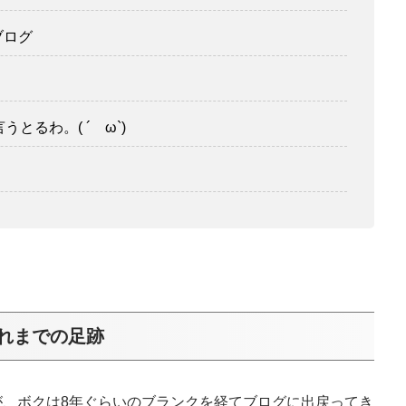
ブログ
とるわ。( ´ ω`)
これまでの足跡
が、ボクは8年ぐらいのブランクを経てブログに出戻ってき