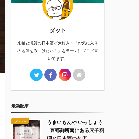
ダット
京都と滋賀の日本酒が大好き！「お気に入り
の地酒をみつけたい！」をテーマにブログ書
いてます。
最新記事
1,260
うまいもんや いっしょう
view
- 京都御所南にある穴子料
理と日本酒の名店