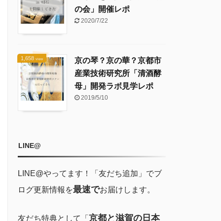
の会」開催レポ
2020/7/22
1,658
京の琴？京の華？京都市
view
産業技術研究所「清酒酵
母」開発ラボ見学レポ
2019/5/10
LINE@
LINE@やってます！「友だち追加」でブ
最速で
ログ更新情報を
お届けします。
京都と滋賀の日本
友だち特典として「