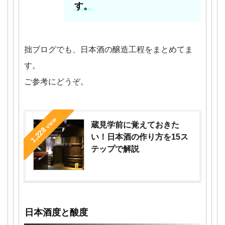
す。
拙ブログでも、日本酒の醸造工程をまとめてま
す。
ご参考にどうぞ。
view
蔵見学前に覚えておきた
1,228
い！日本酒の作り方を15ス
テップで解説
日本酒度と酸度