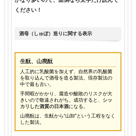
ください！
酒母（しゅぼ）造りに関する表示
生酛、山廃酛
人工的に乳酸菌を加えず、自然界の乳酸菌
を取り込んで酒母を造る製法。現存製法の
中で最も古い。
手間暇がかかり、腐造や酸敗のリスクが大
きいので敬遠されがち。成功すると、
シッ
カリした酒質の日本酒
になる。
山廃酛は、生酛から“山卸”という工程をなく
した製法。