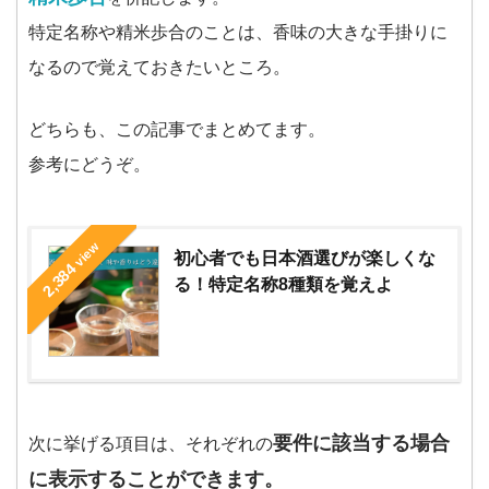
特定名称や精米歩合のことは、香味の大きな手掛りに
なるので覚えておきたいところ。
どちらも、この記事でまとめてます。
参考にどうぞ。
view
初心者でも日本酒選びが楽しくな
2,384
る！特定名称8種類を覚えよ
要件に該当する場合
次に挙げる項目は、それぞれの
に表示することができます。