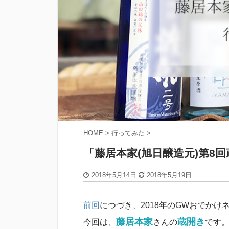
HOME
>
行ってみた
>
「藤居本家(旭日醸造元)第8
2018年5月14日
2018年5月19日
前回
につづき、2018年のGWおでかけ
藤居本家
蔵開き
今回は、
さんの
です