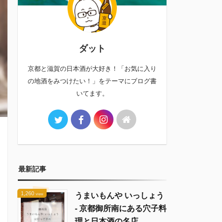
ダット
京都と滋賀の日本酒が大好き！「お気に入り
の地酒をみつけたい！」をテーマにブログ書
いてます。
最新記事
1,260
うまいもんや いっしょう
view
- 京都御所南にある穴子料
理と日本酒の名店