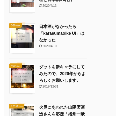
2020/4/13
866
日本酒がなかったら
view
「karasumaoike UI」は
なかった
2020/4/10
409
ダットを新キャラにして
view
みたので、2020年からよ
ろしくお願いします。
2019/12/31
1,280
火災にあわれた山陽盃酒
view
造さんを応援「播州一献