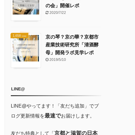
の会」開催レポ
2020/7/22
1,658
京の琴？京の華？京都市
view
産業技術研究所「清酒酵
母」開発ラボ見学レポ
2019/5/10
LINE@
LINE@やってます！「友だち追加」でブ
最速で
ログ更新情報を
お届けします。
京都と滋賀の日本
友だち特典として「