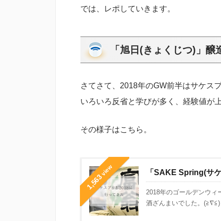
では、レポしていきます。
「旭日(きょくじつ)」
さてさて、2018年のGW前半はサケス
いろいろ反省と学びが多く、経験値が
その様子はこちら。
view
「SAKE Spring
1,563
2018年のゴールデンウ
酒ざんまいでした。(≧∇≦) .