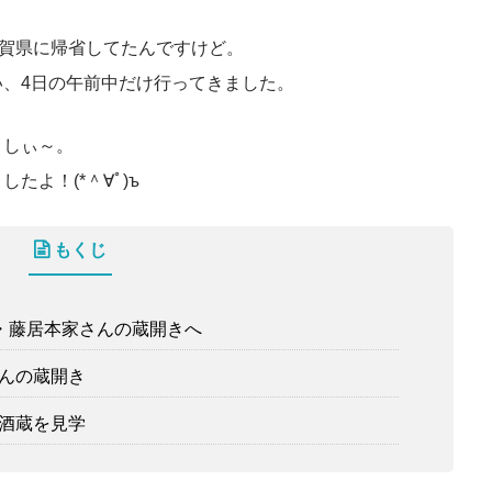
滋賀県に帰省してたんですけど。
、4日の午前中だけ行ってきました。
々しぃ～。
よ！(*＾∀ﾟ)ъ
もくじ
元・藤居本家さんの蔵開きへ
んの蔵開き
酒蔵を見学