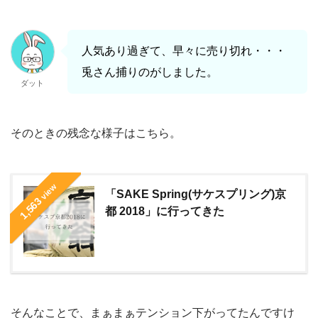
人気あり過ぎて、早々に売り切れ・・・
兎さん捕りのがしました。
ダット
そのときの残念な様子はこちら。
view
「SAKE Spring(サケスプリング)京
1,563
都 2018」に行ってきた
そんなことで、まぁまぁテンション下がってたんですけ