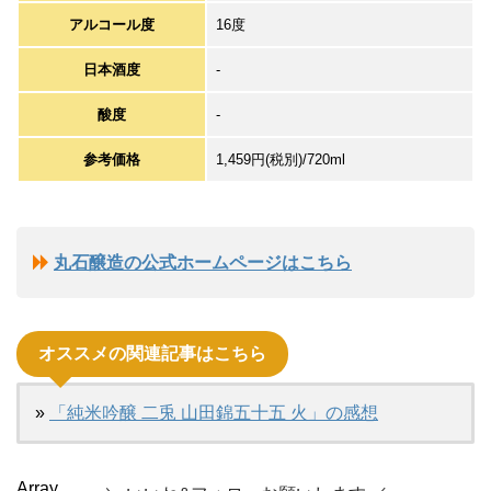
アルコール度
16度
日本酒度
-
酸度
-
参考価格
1,459円(税別)/720ml
丸石醸造の公式ホームページはこちら
オススメの関連記事はこちら
»
「純米吟醸 二兎 山田錦五十五 火」の感想
Array