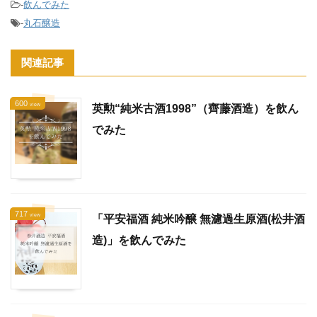
-
飲んでみた
-
丸石醸造
関連記事
600
view
英勲“純米古酒1998”（齊藤酒造）を飲ん
でみた
717
view
「平安福酒 純米吟醸 無濾過生原酒(松井酒
造)」を飲んでみた