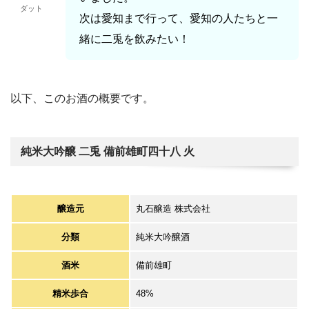
ダット
次は愛知まで行って、愛知の人たちと一
緒に二兎を飲みたい！
以下、このお酒の概要です。
純米大吟醸 二兎 備前雄町四十八 火
醸造元
丸石醸造 株式会社
分類
純米大吟醸酒
酒米
備前雄町
精米歩合
48%