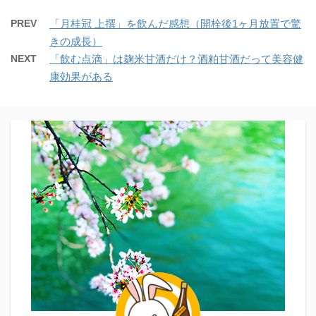
PREV
「月桂冠 上撰」を飲んだ感想（開栓後1ヶ月放置で驚
きの成長）
NEXT
「飲む点滴」は麹米甘酒だけ？酒粕甘酒だって美容健
康効果がある