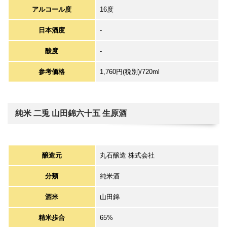
アルコール度
16度
日本酒度
-
酸度
-
参考価格
1,760円(税別)/720ml
純米 二兎 山田錦六十五 生原酒
醸造元
丸石醸造 株式会社
分類
純米酒
酒米
山田錦
精米歩合
65%