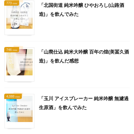
773
view
「北国街道 純米吟醸 ひやおろし(山路酒
造)」を飲んでみた
746
view
「山廃仕込 純米大吟醸 百年の煌(美冨久酒
造)」を飲んだ感想
4,088
view
「玉川 アイスブレーカー 純米吟醸 無濾過
生原酒」を飲んでみた