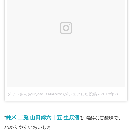
ダットさん(@kyoto_sakeblog)がシェアした投稿
-
2018年 8月月12日午後11時28分PDT
純米 二兎 山田錦六十五 生原酒
“
”は濃醇な甘酸味で、
わかりやすいおいしさ。