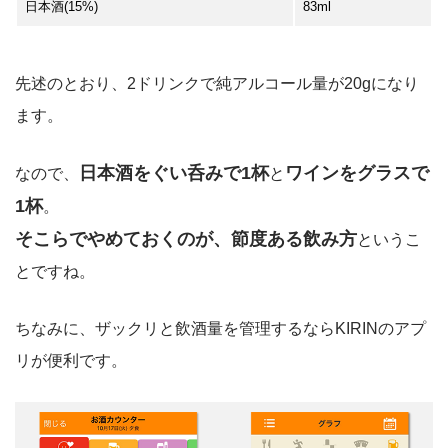
日本酒(15%)
83ml
先述のとおり、2ドリンクで純アルコール量が20gになり
ます。
日本酒をぐい呑みで1杯
ワインをグラスで
なので、
と
1杯
。
そこらでやめておくのが、節度ある飲み方
というこ
とですね。
ちなみに、ザックリと飲酒量を管理するならKIRINのアプ
リが便利です。