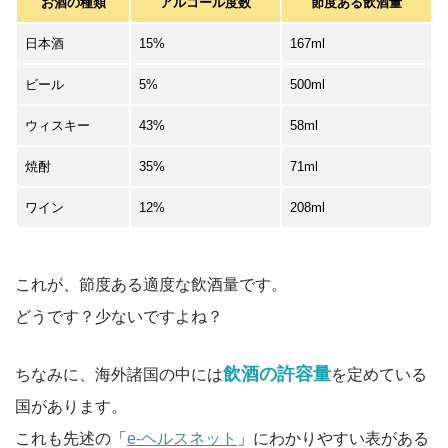
お酒の種類
アルコール度数
節度ある飲酒量
日本酒
15%
167ml
ビール
5%
500ml
ウィスキー
43%
58ml
焼酎
35%
71ml
ワイン
12%
208ml
これが、節度ある適度な飲酒量です。
どうです？少ないですよね？
飲酒の許容量
ちなみに、海外諸国の中には
を定めている
国があります。
これも先述の「
e-ヘルスネット
」にわかりやすい表がある