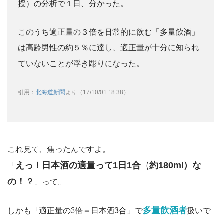
授）の分析で１日、分かった。
このうち適正量の３倍を日常的に飲む「多量飲酒」
は高齢男性の約５％に達し、適正量が十分に知られ
ていないことが浮き彫りになった。
引用：
北海道新聞
より（17/10/01 18:38）
これ見て、焦ったんですよ。
えっ！日本酒の適量って1日1合（約180ml）な
「
の！？
」って。
多量飲酒者
しかも「適正量の3倍＝日本酒3合」で
扱いで